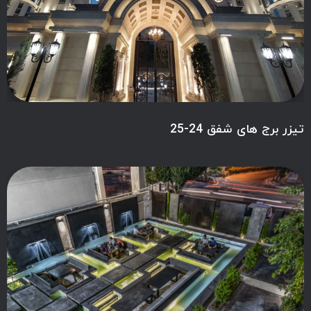
تیزر برج های شفق 24-25